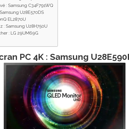
urvé : Samsung C34F791WQ
: Samsung U28E570DS
BenQ EL2870U
Hz : Samsung U28H750U
cher : LG 29UM69G
écran PC 4K : Samsung U28E590