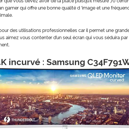
ter que vous devez avoir de la place puisqu’il mesure 70 centi
écran gamer qui offre une bonne qualité d ‘image et une fréquen
imale.
r des utilisations professionnelles car il permet une grande 
us aimez vous contenter d’un seul écran qui vous séduira par
ment.
4K incurvé : Samsung C34F79