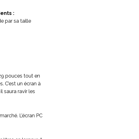
ents :
e par sa taille
 29 pouces tout en
. C’est un écran à
l saura ravir les
 marché. L’écran PC