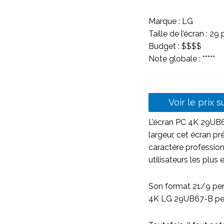
Marque : LG
Taille de l’écran : 2
Budget : $$$$
Note globale : *****
Voir le prix 
L’écran PC 4K 29UB67
largeur, cet écran p
caractère professionne
utilisateurs les plus
Son format 21/9 perm
4K LG
29UB67-B perm