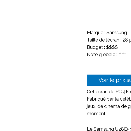
Marque : Samsung
Taille de l’écran : 2
Budget : $$$$
Note globale : *****
Voir le prix 
Cet écran de PC 4K e
Fabriqué par la célè
jeux, de cinéma de g
moment.
Le Samsung U28E590D