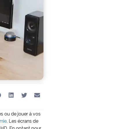
rés ou de jouer à vos
mie
. Les écrans de
 HD. En optant pour