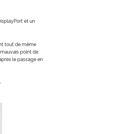
isplayPort et un
lent tout de même
n mauvais point de
 après le passage en
7