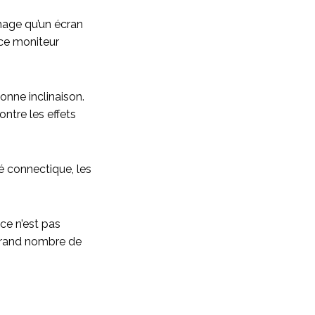
mage qu’un écran
 ce moniteur
onne inclinaison.
ntre les effets
é connectique, les
 ce n’est pas
n grand nombre de