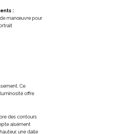
ents :
 de manœuvre pour
rtrait
assement. Ce
luminosité offre
bore des contours
ccepte aisément
 hauteur. une dalle