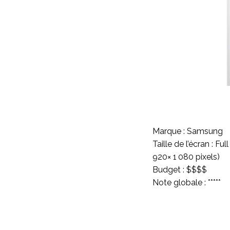
Marque : Samsung
Taille de l’écran : Ful
920× 1 080 pixels)
Budget : $$$$
Note globale : *****