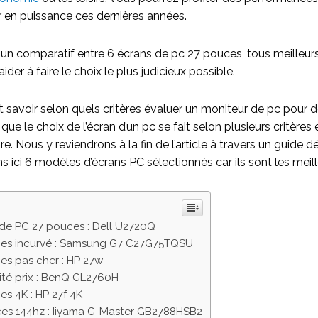
r en puissance ces dernières années.
e un comparatif entre 6 écrans de pc 27 pouces, tous meilleu
ider à faire le choix le plus judicieux possible.
aut savoir selon quels critères évaluer un moniteur de pc pour d
ue le choix de l’écran d’un pc se fait selon plusieurs critères 
. Nous y reviendrons à la fin de l’article à travers un guide déd
 ici 6 modèles d’écrans PC sélectionnés car ils sont les meill
 de PC 27 pouces : Dell U2720Q
ces incurvé : Samsung G7 C27G75TQSU
es pas cher : HP 27w
ité prix : BenQ GL2760H
s 4K : HP 27f 4K
es 144hz : Iiyama G-Master GB2788HSB2