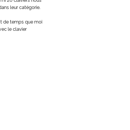
rmi 20 claviers nous
ans leur catégorie.
ant de temps que moi
vec le clavier