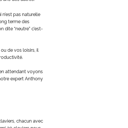
i n’est pas naturelle
 long terme des
 dite “neutre” c’est-
u de vos loisirs, il
oductivité.
s en attendant voyons
notre expert Anthony
laviers, chacun avec