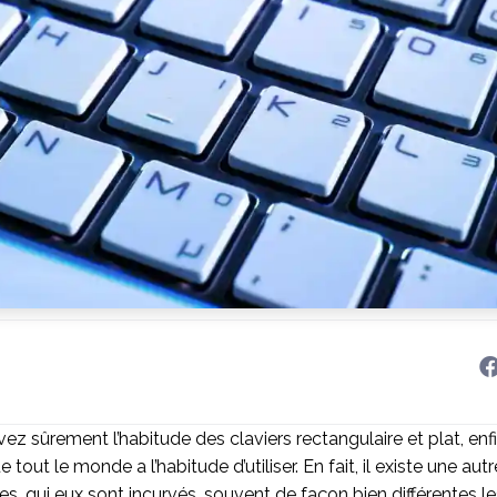
 sûrement l’habitude des claviers rectangulaire et plat, enfin
 tout le monde a l’habitude d’utiliser. En fait, il existe une au
s, qui eux sont incurvés, souvent de façon bien différentes le