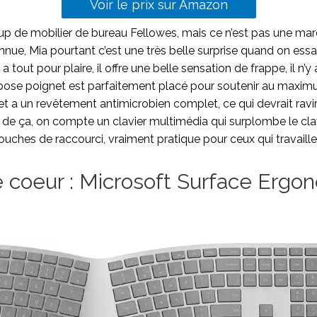
Voir le prix sur Amazon
p de mobilier de bureau Fellowes, mais ce n’est pas une mar
nnue, Mia pourtant c’est une très belle surprise quand on es
 tout pour plaire, il offre une belle sensation de frappe, il n’y
epose poignet est parfaitement placé pour soutenir au maxim
jet a un revêtement antimicrobien complet, ce qui devrait ravir
s de ça, on compte un clavier multimédia qui surplombe le clav
ouches de raccourci, vraiment pratique pour ceux qui travaill
 coeur : Microsoft Surface Ergo