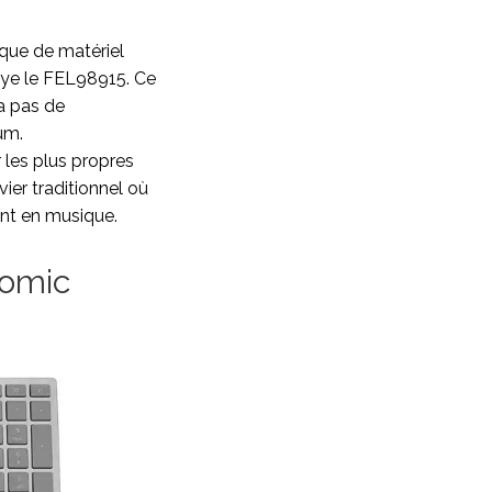
que de matériel
saye le FEL98915. Ce
 a pas de
um.
 les plus propres
ier traditionnel où
ent en musique.
nomic