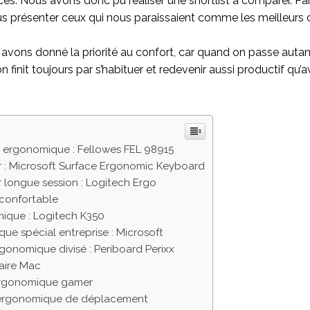
ces. Nous avons donc pu réaliser une shortlist à comparer. Pa
 présenter ceux qui nous paraissaient comme les meilleurs d
 avons donné la priorité au confort, car quand on passe aut
 on finit toujours par s’habituer et redevenir aussi productif qu’a
er ergonomique : Fellowes FEL 98915
 : Microsoft Surface Ergonomic Keyboard
er longue session : Logitech Ergo
s confortable
mique : Logitech K350
ue spécial entreprise : Microsoft
rgonomique divisé : Periboard Perixx
laire Mac
 ergonomique gamer
r ergonomique de déplacement