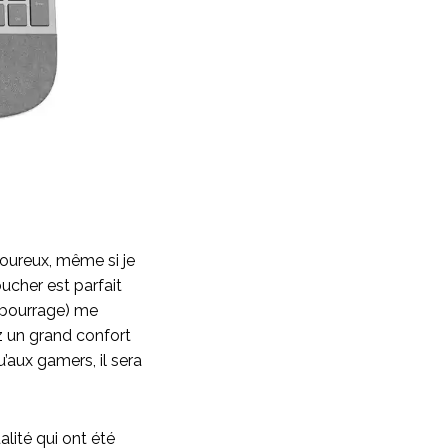
moureux, même si je
oucher est parfait
embourrage) me
ez un grand confort
u’aux gamers, il sera
lité qui ont été