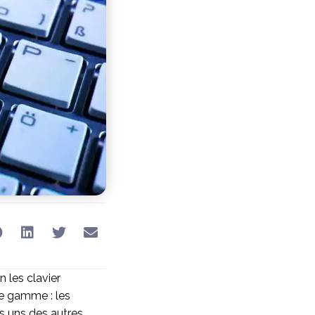
 les clavier
tre gamme : les
s uns des autres.