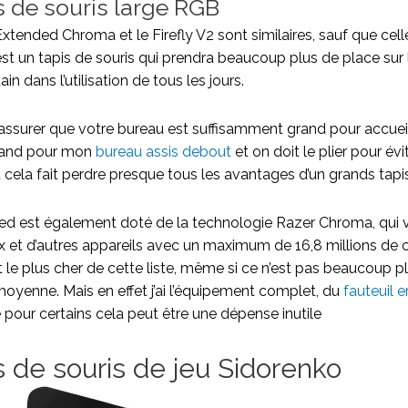
s de souris large RGB
xtended Chroma et le Firefly V2 sont similaires, sauf que cell
est un tapis de souris qui prendra beaucoup plus de place sur 
in dans l’utilisation de tous les jours.
s’assurer que votre bureau est suffisamment grand pour accueil
grand pour mon
bureau assis debout
et on doit le plier pour évi
t cela fait perdre presque tous les avantages d’un grands tap
ed est également doté de la technologie Razer Chroma, qui
x et d’autres appareils avec un maximum de 16,8 millions de c
 le plus cher de cette liste, même si ce n’est pas beaucoup p
 moyenne. Mais en effet j’ai l’équipement complet, du
fauteuil
e pour certains cela peut être une dépense inutile
s de souris de jeu Sidorenko