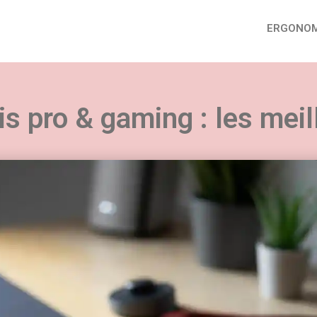
ERGONOM
is pro & gaming : les mei
uvez nos conseils sur tous les aspects du télétra