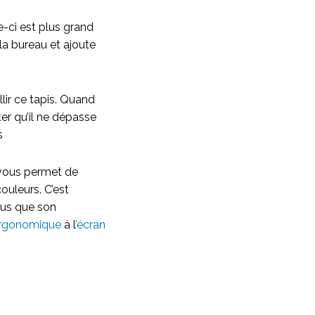
e-ci est plus grand
la bureau et ajoute
lir ce tapis. Quand
ter qu’il ne dépasse
is
 vous permet de
ouleurs. C’est
lus que son
 ergonomique
à l
’écran