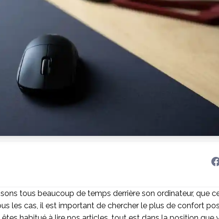
sons tous beaucoup de temps derrière son ordinateur, que ce
ous les cas, il est important de chercher le plus de confort 
 êtes habitué à lire nos articles, tout est dans la position que